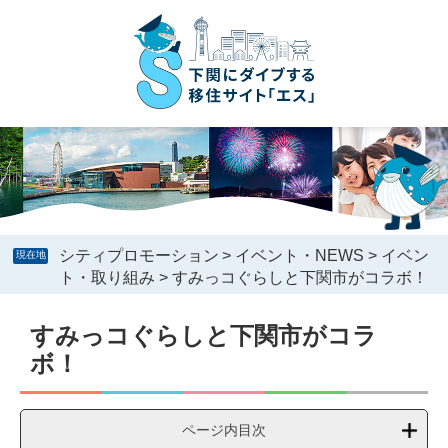
ペ
メ
ー
ニ
ジ
ュ
の
ー
先
を
頭
飛
で
ば
す
し
。
て
本
文
へ
シティプロモーション
>
イベント・NEWS
>
イベン
現在地
ト・取り組み
>
すみっコぐらしと下関市がコラボ！
本
すみっコぐらしと下関市がコラ
文
ボ！
ページ内目次