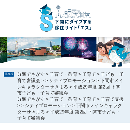
ペ
メ
ー
ニ
ジ
ュ
の
ー
先
を
頭
飛
で
ば
す
し
。
て
本
文
へ
分類でさがす
>
子育て・教育
>
子育て
>
子ども・子
現在地
育て審議会
>
>
シティプロモーション
>
下関市メイ
ンキャラクターせきまる
>
平成29年度 第2回 下関
市子ども・子育て審議会
分類でさがす
>
子育て・教育
>
子育て
>
子育て支援
>
>
シティプロモーション
>
下関市メインキャラク
ターせきまる
>
平成29年度 第2回 下関市子ども・
子育て審議会
本