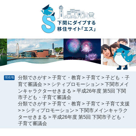
ペ
メ
ー
ニ
ジ
ュ
の
ー
先
を
頭
飛
で
ば
す
し
。
て
本
文
へ
分類でさがす
>
子育て・教育
>
子育て
>
子ども・子
現在地
育て審議会
>
>
シティプロモーション
>
下関市メイ
ンキャラクターせきまる
>
平成26年度 第5回 下関
市子ども・子育て審議会
分類でさがす
>
子育て・教育
>
子育て
>
子育て支援
>
>
シティプロモーション
>
下関市メインキャラク
ターせきまる
>
平成26年度 第5回 下関市子ども・
子育て審議会
本