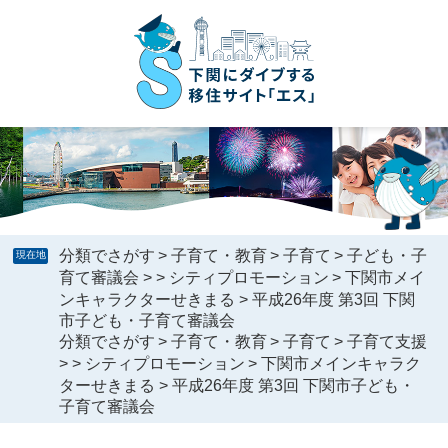
ペ
メ
ー
ニ
ジ
ュ
の
ー
先
を
頭
飛
で
ば
す
し
。
て
本
文
へ
分類でさがす
>
子育て・教育
>
子育て
>
子ども・子
現在地
育て審議会
>
>
シティプロモーション
>
下関市メイ
ンキャラクターせきまる
>
平成26年度 第3回 下関
市子ども・子育て審議会
分類でさがす
>
子育て・教育
>
子育て
>
子育て支援
>
>
シティプロモーション
>
下関市メインキャラク
ターせきまる
>
平成26年度 第3回 下関市子ども・
子育て審議会
本