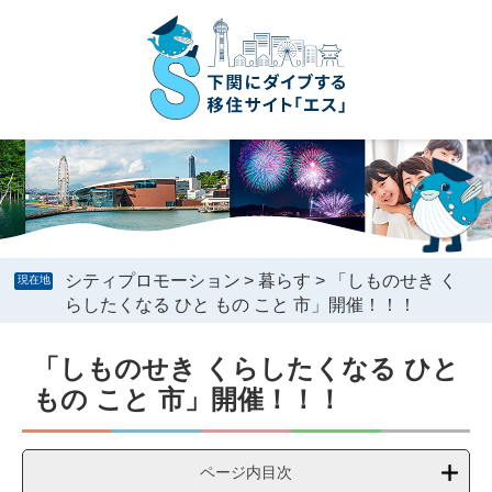
ペ
メ
ー
ニ
ジ
ュ
の
ー
先
を
頭
飛
で
ば
す
し
。
て
本
文
へ
シティプロモーション
>
暮らす
>
「しものせき く
現在地
らしたくなる ひと もの こと 市」開催！！！
本
「しものせき くらしたくなる ひと
文
もの こと 市」開催！！！
ページ内目次