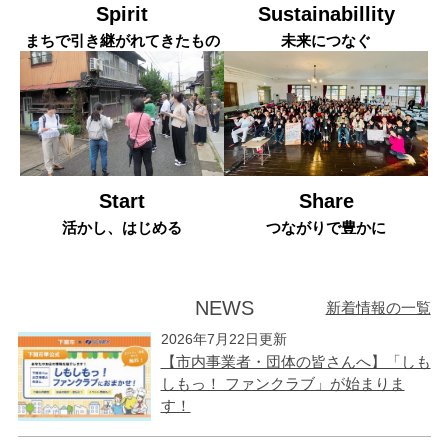
Spirit
Sustainabillity
まちで引き継がれてきたもの
未来につなぐ
Start
Share
活かし、はじめる
つながりで豊かに
NEWS
新着情報の一覧
本
文
2026年7月22日更新
【市内事業者・団体の皆さんへ】「しも
しもっ！ ファンクラブ」が始まりま
す！