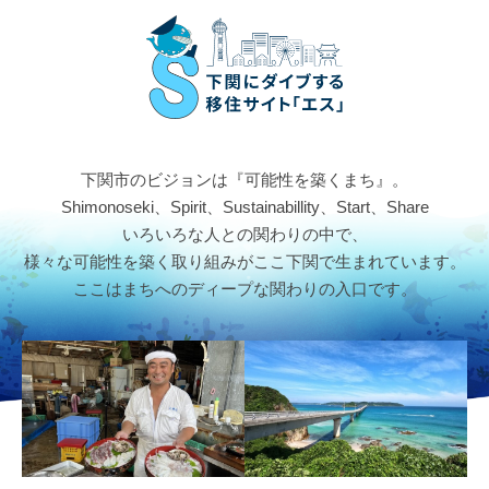
ペ
メ
ー
ニ
ジ
ュ
の
ー
先
を
頭
飛
で
ば
す
し
下関市のビジョンは『可能性を築くまち』。
。
て
Shimonoseki、Spirit、Sustainabillity、Start、Share
本
いろいろな人との関わりの中で、
文
様々な可能性を築く取り組みがここ下関で生まれています。
へ
ここはまちへのディープな関わりの入口です。