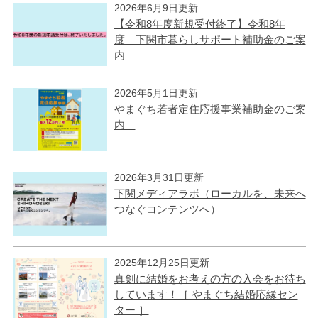
2026年6月9日更新
【令和8年度新規受付終了】令和8年
度 下関市暮らしサポート補助金のご案
内
2026年5月1日更新
やまぐち若者定住応援事業補助金のご案
内
2026年3月31日更新
下関メディアラボ（ローカルを、未来へ
つなぐコンテンツへ）
2025年12月25日更新
真剣に結婚をお考えの方の入会をお待ち
しています！［ やまぐち結婚応縁セン
ター ］